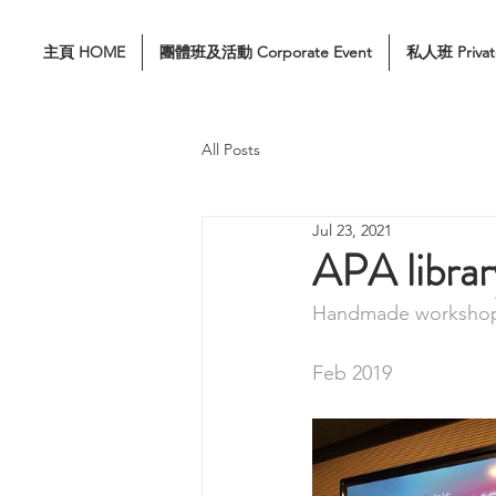
主頁 HOME
團體班及活動 Corporate Event
私人班 Privat
All Posts
Jul 23, 2021
APA librar
Handmade worksho
Feb 2019