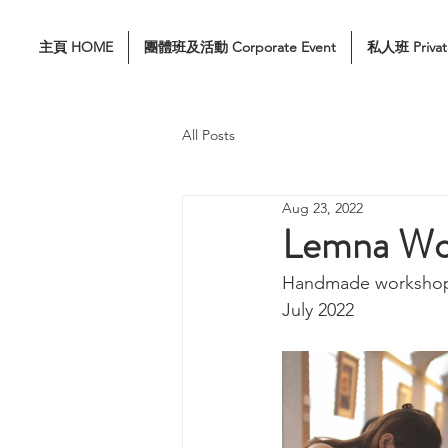
主頁 HOME
團體班及活動 Corporate Event
私人班 Privat
All Posts
Aug 23, 2022
Lemna Wo
Handmade worksho
July 2022